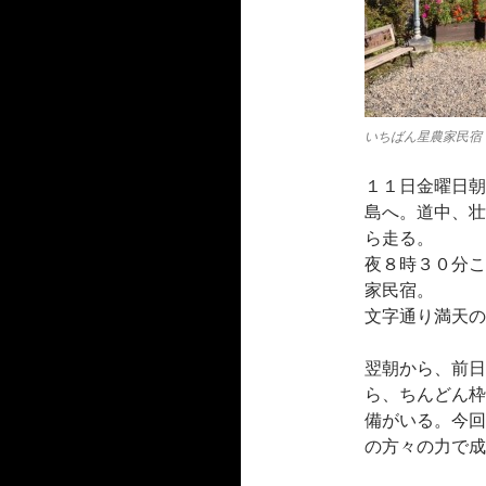
いちばん星農家民宿
１１日金曜日朝
島へ。道中、壮
ら走る。
夜８時３０分こ
家民宿。
文字通り満天の
翌朝から、前日
ら、ちんどん枠
備がいる。今回
の方々の力で成