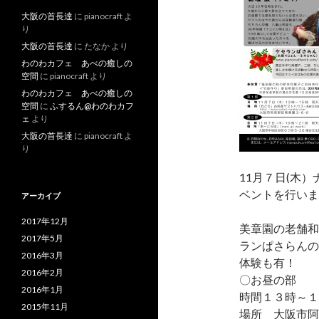
大阪の首長達
に
pianocraft
よ
り
大阪の首長達
に
たなか
より
わのわカフェ あべの癒しの
空間
に
pianocraft
より
わのわカフェ あべの癒しの
空間
に
ふするん@わのわカフ
ェ
より
大阪の首長達
に
pianocraft
よ
り
11月７日(木
ベントを行いま
アーカイブ
2017年12月
美章園の老舗和
2017年5月
ランぱさらんの
2016年3月
体験も有！
2016年2月
〇お昼の部
2016年1月
時間１３時～
2015年11月
場所 大阪市阿