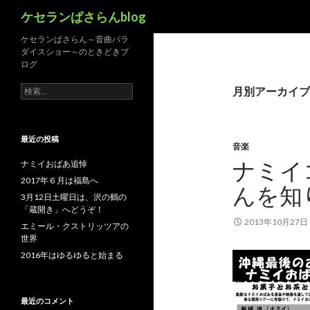
検
ケセランぱさらんblog
索
ケセランぱさらん～音曲パラ
ダイスショー～のときどきブ
ログ
検
月別アーカイブ: 
索:
最近の投稿
音楽
ナミイ
ナミイおばあ追悼
2017年６月は福島へ
んを知
3月12日土曜日は、沢の鶴の
「蔵開き」へどうぞ！
2013年10月27日
エミール・クストリッツアの
世界
2016年はゆるゆると始まる
最近のコメント