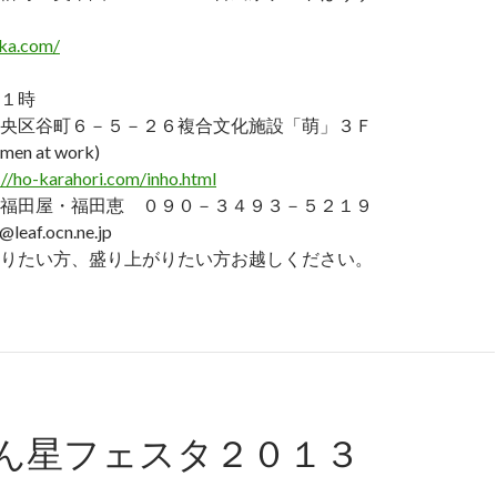
aka.com/
１時
央区谷町６－５－２６複合文化施設「萌」３Ｆ
 at work)
://ho-karahori.com/inho.html
福田屋・福田恵 ０９０－３４９３－５２１９
leaf.ocn.ne.jp
りたい方、盛り上がりたい方お越しください。
ん星フェスタ２０１３