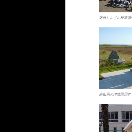
前日ちんどん枠準備
南相馬の津波慰霊碑