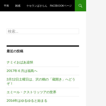
平和
雑感
ケセランぱさらん FACEBOOKページ
検
索:
最近の投稿
ナミイおばあ追悼
2017年６月は福島へ
3月12日土曜日は、沢の鶴の「蔵開き」へどう
ぞ！
エミール・クストリッツアの世界
2016年はゆるゆると始まる