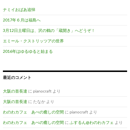
ナミイおばあ追悼
2017年６月は福島へ
3月12日土曜日は、沢の鶴の「蔵開き」へどうぞ！
エミール・クストリッツアの世界
2016年はゆるゆると始まる
最近のコメント
大阪の首長達
に
pianocraft
より
大阪の首長達
に
たなか
より
わのわカフェ あべの癒しの空間
に
pianocraft
より
わのわカフェ あべの癒しの空間
に
ふするん@わのわカフェ
より