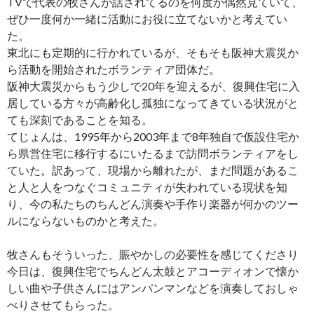
TVで代表の牧さんが話されてるのを何度か偶然見ていて、
ぜひ一度何か一緒に活動にお役に立てないかと考えてい
た。
東北にも定期的に行かれているが、そもそも阪神大震災か
ら活動を開始されたボランティア団体だ。
阪神大震災からもう少しで20年を迎えるが、復興住宅に入
居している方々が高齢化し孤独になってきている状況がと
ても深刻であることを知る。
てじょんは、1995年から2003年まで8年独自で仮設住宅か
ら県営住宅に移行するにいたるまで訪問ボランティアをし
ていた。訳あって、現場から離れたが、まだ問題があるこ
と人と人をつなぐコミュニティが失われている現状を知
り、今の私たちのちんどん演奏や手作り楽器が何かのツー
ルにならないものかと考えた。
牧さんもそういった、賑やかしの必要性を感じてくださり
今日は、復興住宅でちんどん太鼓とアコーディオンで懐か
しい曲や子供さんにはアンパンマンなどを演奏しておしゃ
べりさせてもらった。