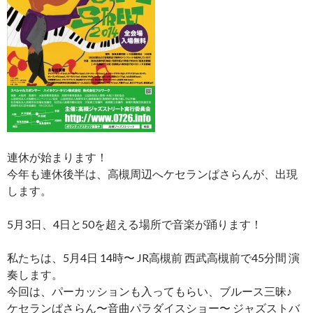
連休が始まります！
今年も連休後半は、高槻周辺へケセランぱさらんが、出現
します。
5月3日、4日と50を超える場所で音楽が踊ります！
私たちは、5月4日 14時〜 JR高槻前 西武高槻前で45分間 演
奏します。
今回は、パーカッションも入ってもらい、ブルース三昧♪
ケセランぱさらん〜音曲パラダイスショー〜 ジャズストバ