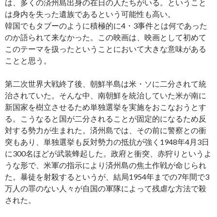
は、多くの済州島出身の在日の人たちがいる。ということ
は身内を失った遺族であるという可能性も高い。
韓国でもタブーのように積極的に4・3事件とは何であった
のか語られて来なかった。この映画は、映画として初めて
このテーマを扱ったということにおいて大きな意味がある
ことと思う。
第二次世界大戦終了後、朝鮮半島は米・ソに二分されて統
治されていた。そんな中、南朝鮮を統治していた米が南に
新国家を樹立させるため単独選挙を実施をおこなおうとす
る。こうなると国が二分されることが固定的になるため反
対する勢力が生まれた。済州島では、その前に警察との衝
突もあり、単独選挙も反対勢力の抵抗が強く1948年4月3日
に300名ほどが武装蜂起した。政府と衝突、赤狩りというよ
うな形で、米軍の指示により済州島の焦土作戦が命じられ
た。暴徒を射殺するというが、結局1954年までの7年間で3
万人の罪のない人々が自国の軍隊によって残虐な方法で殺
された。