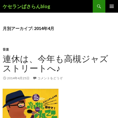
検
ケセランぱさらんblog
索
コ
メインメ
ン
ニュー
テ
ン
月別アーカイブ: 2014年4月
ツ
へ
移
動
音楽
連休は、今年も高槻ジャズ
ストリートへ♪
2014年4月25日
コメントをどうぞ