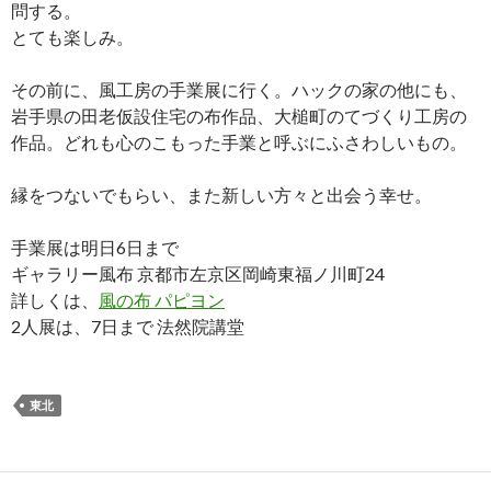
問する。
とても楽しみ。
その前に、風工房の手業展に行く。ハックの家の他にも、
岩手県の田老仮設住宅の布作品、大槌町のてづくり工房の
作品。どれも心のこもった手業と呼ぶにふさわしいもの。
縁をつないでもらい、また新しい方々と出会う幸せ。
手業展は明日6日まで
ギャラリー風布 京都市左京区岡崎東福ノ川町24
詳しくは、
風の布 パピヨン
2人展は、7日まで 法然院講堂
東北