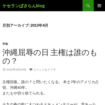
検
ケセランぱさらんblog
索
コ
メインメ
ン
ニュー
テ
ン
月別アーカイブ: 2013年4月
ツ
へ
移
動
平和
沖縄屈辱の日 主権は誰のも
の？
2013年4月29日
コメントをどうぞ
主権回復。誰の？と問いたくなる。 本土7年のアメリカ占
領、沖縄40年。
またもや切り捨てられる。
十九の春の歌にまつわるドキュメンタリーが、昔あった。