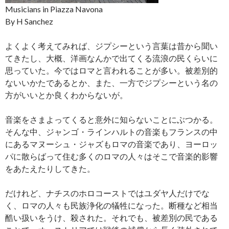
Musicians in Piazza Navona
By H Sanchez
よくよく考えてみれば、ジプシーという言葉は昔から聞い
てきたし、大概、洋画なんかで出てくる流浪の民くらいに
思っていた。今ではロマと言われることが多い。被差別的
ないいかたであるとか、また、一方でジプシーという名の
方がいいとか良くわからないが。
音楽をさまよってくると意外に知らないことにぶつかる。
そんな中、ジャンゴ・ラインハルトの音楽もフランスの中
にあるマヌーシュ・ジャズもロマの音楽であり、ヨーロッ
パに散らばって住む多くのロマの人々はそこで音楽的影響
をあたえたりしてきた。
だけれど、ナチスのホロコーストではユダヤ人だけでな
く、ロマの人々も民族浄化の犠牲になった。断種など相当
酷い扱いをうけ、殺された。それでも、被差別の民である