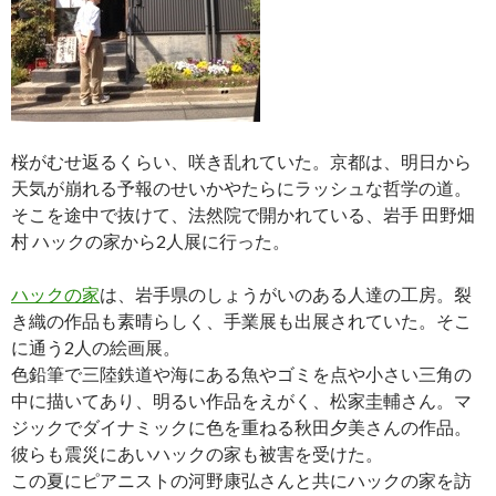
桜がむせ返るくらい、咲き乱れていた。京都は、明日から
天気が崩れる予報のせいかやたらにラッシュな哲学の道。
そこを途中で抜けて、法然院で開かれている、岩手 田野畑
村 ハックの家から2人展に行った。
ハックの家
は、岩手県のしょうがいのある人達の工房。裂
き織の作品も素晴らしく、手業展も出展されていた。そこ
に通う2人の絵画展。
色鉛筆で三陸鉄道や海にある魚やゴミを点や小さい三角の
中に描いてあり、明るい作品をえがく、松家圭輔さん。マ
ジックでダイナミックに色を重ねる秋田夕美さんの作品。
彼らも震災にあいハックの家も被害を受けた。
この夏にピアニストの河野康弘さんと共にハックの家を訪