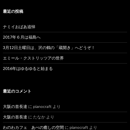
最近の投稿
ナミイおばあ追悼
2017年６月は福島へ
3月12日土曜日は、沢の鶴の「蔵開き」へどうぞ！
エミール・クストリッツアの世界
2016年はゆるゆると始まる
最近のコメント
大阪の首長達
に
pianocraft
より
大阪の首長達
に
たなか
より
わのわカフェ あべの癒しの空間
に
pianocraft
より