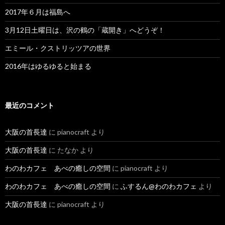
2017年６月は福島へ
3月12日土曜日は、沢の鶴の「蔵開き」へどうぞ！
エミール・クストリッツアの世界
2016年はゆるゆると始まる
最近のコメント
大阪の首長達
に
pianocraft
より
大阪の首長達
に
たなか
より
わのわカフェ あべの癒しの空間
に
pianocraft
より
わのわカフェ あべの癒しの空間
に
ふするん@わのわカフェ
より
大阪の首長達
に
pianocraft
より