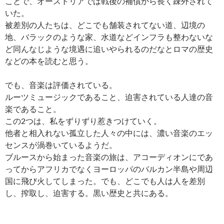
ことで、オーストリアでは戦後の補償から長く疎外されて
いた。
被差別の人たちは、どこでも舗装されてない道、辺境の
地、バラックのような家、水道などインフラも整わないな
ど同んなじような境遇に追いやられるのだなとロマの歴史
などの本を読むと思う。
でも、音楽は評価されている。
ルーツミュージックであること、迫害されている人達の音
楽であること。
この2つは、私をずりずり惹きつけていく。
他者と相入れない孤立した人々の中には、濃い音楽のエッ
センスが渦巻いているようだ。
ブルースから始まった音楽の旅は、アコーディオンにであ
ってからアフリカでなくヨーロッパのバルカン半島や周辺
国に飛び火してしまった。でも、どこでも人は人を差別
し、搾取し、迫害する。黒い歴史と共にある。