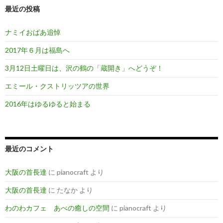
最近の投稿
ナミイおばあ追悼
2017年６月は福島へ
3月12日土曜日は、沢の鶴の「蔵開き」へどうぞ！
エミール・クストリッツアの世界
2016年はゆるゆると始まる
最近のコメント
大阪の首長達
に
pianocraft
より
大阪の首長達
に
たなか
より
わのわカフェ あべの癒しの空間
に
pianocraft
より