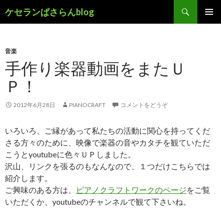
検
ケセランぱさらんblog
索
コ
メインメ
ン
ニュー
テ
ン
音楽
ツ
手作り楽器動画をまたＵ
へ
Ｐ！
移
動
2012年6月28日
PIANOCRAFT
コメントをどうぞ
いろいろ、ご縁があって私たちの活動に関心を持ってくだ
さる方々のために、映像で楽器の音やカタチを観ていただ
こうとyoutubeに色々ＵＰしました。
沢山、リンクを張るのもなんなので、１つだけこちらでは
紹介します。
ご興味のある方は、
ピアノクラフトワークのページ
をご覧
いただくか、youtubeのチャンネルで観て下さいね。