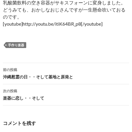
乳酸菌飲料の空き容器がサキスフォーンに変身しました。
どうみても、おかしなおじさんですが一生懸命吹いておる
のです。
[youtube]http://youtu.be/itiK64BR_p8[/youtube]
手作り楽器
投
前の投稿
稿
沖縄慰霊の日・・そして基地と原発と
ナ
次の投稿
ビ
楽器に恋し・・そして
ゲ
ー
コメントを残す
シ